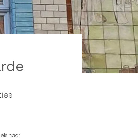
arde
ies
els naar 