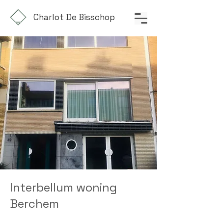
Charlot De Bisschop
Interbellum woning
Berchem